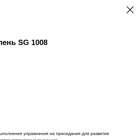
лень SG 1008
ыполнения упражнения на присе­дания для развития
ровки икро­ножных мышц ног.