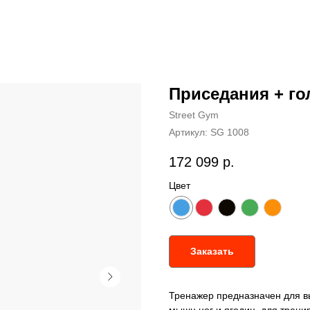
Приседания + го
Street Gym
Артикул:
SG 1008
172 099
р.
Цвет
Заказать
Тренажер предназначен для в
мышц ног и ягодиц, для трени